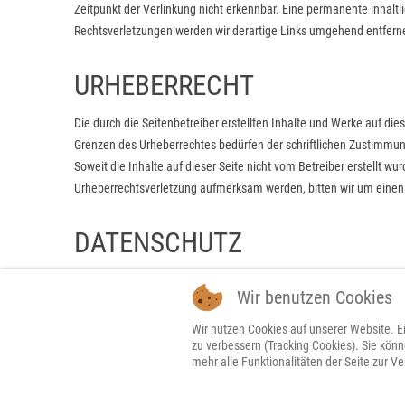
Zeitpunkt der Verlinkung nicht erkennbar. Eine permanente inhaltl
Rechtsverletzungen werden wir derartige Links umgehend entfern
URHEBERRECHT
Die durch die Seitenbetreiber erstellten Inhalte und Werke auf di
Grenzen des Urheberrechtes bedürfen der schriftlichen Zustimmung 
Soweit die Inhalte auf dieser Seite nicht vom Betreiber erstellt w
Urheberrechtsverletzung aufmerksam werden, bitten wir um einen
DATENSCHUTZ
Bitte lesen Sie auch unsere
Datenschutzerklärung
.
Wir benutzen Cookies
Quelle: eRecht24
Wir nutzen Cookies auf unserer Website. Ei
zu verbessern (Tracking Cookies). Sie kön
mehr alle Funktionalitäten der Seite zur V
COPYRIGHT (C) 2020 HANDLUNGS-COACHING BY PROF. DR. LOTHAR SCHÄ