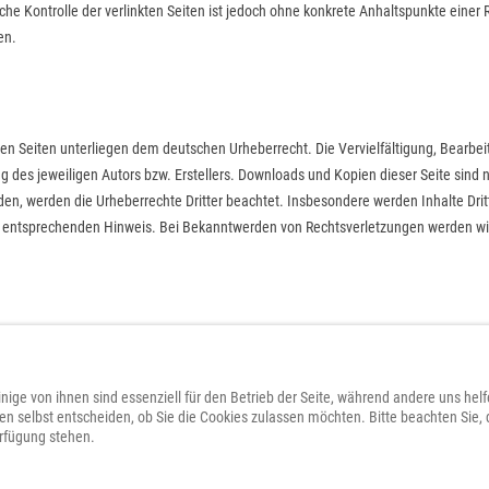
iche Kontrolle der verlinkten Seiten ist jedoch ohne konkrete Anhaltspunkte eine
en.
esen Seiten unterliegen dem deutschen Urheberrecht. Die Vervielfältigung, Bearbe
des jeweiligen Autors bzw. Erstellers. Downloads und Kopien dieser Seite sind n
urden, werden die Urheberrechte Dritter beachtet. Insbesondere werden Inhalte Drit
 entsprechenden Hinweis. Bei Bekanntwerden von Rechtsverletzungen werden wir
nige von ihnen sind essenziell für den Betrieb der Seite, während andere uns hel
nen selbst entscheiden, ob Sie die Cookies zulassen möchten. Bitte beachten Sie,
erfügung stehen.
FFNER, HANNOVER