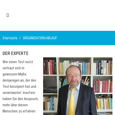
Startseite
ORGANISATION/ABLAUF
DER EXPERTE
Wer einen Test nutzt
vertraut sich in
gewissem Maße
demjenigen an, der den
Test konzipiert hat und
verantwortet. Insofern
haben Sie den Anspruch,
mehr über diesen
Menschen zu erfahren.