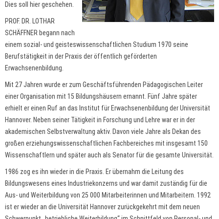
Dies soll hier geschehen.
PROF. DR. LOTHAR
SCHÄFFNER begann nach
einem sozial- und geisteswissenschaftlichen Studium 1970 seine
Berufstätigkeit in der Praxis der öffentlich geförderten
Erwachsenenbildung.
Mit 27 Jahren wurde er zum Geschäftsführenden Pädagogischen Leiter
einer Organisation mit 15 Bildungshäusern ernannt. Fünf Jahre später
erhielt er einen Ruf an das Institut für Erwachsenenbildung der Universität
Hannover. Neben seiner Tätigkeit in Forschung und Lehre war er in der
akademischen Selbstverwaltung aktiv. Davon viele Jahre als Dekan des
großen erziehungswissenschaftlichen Fachbereiches mit insgesamt 150
Wissenschaftlern und später auch als Senator für die gesamte Universität.
1986 zog es ihn wieder in die Praxis. Er übernahm die Leitung des
Bildungswesens eines Industriekonzerns und war damit zuständig für die
Aus- und Weiterbildung von 25 000 Mitarbeiterinnen und Mitarbeitern. 1992
ist er wieder an die Universität Hannover zurückgekehrt mit dem neuen
Schwerpunkt „betriebliche Weiterbildung“ im Schnittfeld von Personal- und