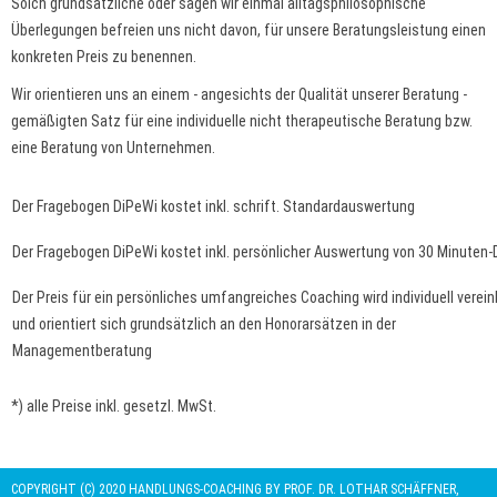
Solch grundsätzliche oder sagen wir einmal alltagsphilosophische
Überlegungen befreien uns nicht davon, für unsere Beratungsleistung einen
konkreten Preis zu benennen.
Wir orientieren uns an einem - angesichts der Qualität unserer Beratung -
gemäßigten Satz für eine individuelle nicht therapeutische Beratung bzw.
eine Beratung von Unternehmen.
Der Fragebogen DiPeWi kostet inkl. schrift. Standardauswertung
Der Fragebogen DiPeWi kostet inkl. persönlicher Auswertung von 30 Minuten-
Der Preis für ein persönliches umfangreiches Coaching wird individuell verein
und orientiert sich grundsätzlich an den Honorarsätzen in der
Managementberatung
*) alle Preise inkl. gesetzl. MwSt.
COPYRIGHT (C) 2020 HANDLUNGS-COACHING BY PROF. DR. LOTHAR SCHÄFFNER,