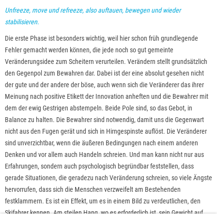
Unfreeze, move und refreeze, also auftauen, bewegen und wieder
stabilisieren.
Die erste Phase ist besonders wichtig, weil hier schon früh grundlegende
Fehler gemacht werden können, die jede noch so gut gemeinte
Veränderungsidee zum Scheitern verurteilen. Verändern stellt grundsätzlich
den Gegenpol zum Bewahren dar. Dabei ist der eine absolut gesehen nicht
der gute und der andere der böse, auch wenn sich die Veränderer das ihrer
Meinung nach positive Etikett der Innovation anheften und die Bewahrer mit
dem der ewig Gestrigen abstempeln. Beide Pole sind, so das Gebot, in
Balance zu halten. Die Bewahrer sind notwendig, damit uns die Gegenwart
nicht aus den Fugen gerät und sich in Hirngespinste auflöst. Die Veränderer
sind unverzichtbar, wenn die äußeren Bedingungen nach einem anderen
Denken und vor allem auch Handeln schreien. Und man kann nicht nur aus
Erfahrungen, sondern auch psychologisch begründbar feststellen, dass
gerade Situationen, die geradezu nach Veränderung schreien, so viele Ängste
hervorrufen, dass sich die Menschen verzweifelt am Bestehenden
festklammern. Es ist ein Effekt, um es in einem Bild zu verdeutlichen, den
Skifahrer kennen. Am steilen Hang, wo es erforderlich ist, sein Gewicht auf