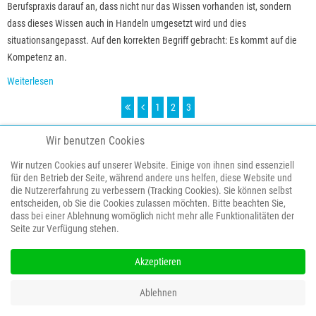
Berufspraxis darauf an, dass nicht nur das Wissen vorhanden ist, sondern
dass dieses Wissen auch in Handeln umgesetzt wird und dies
situationsangepasst. Auf den korrekten Begriff gebracht: Es kommt auf die
Kompetenz an.
Weiterlesen
1
2
3
COPYRIGHT (C) 2020 HANDLUNGS-COACHING BY PROF. DR. LOTHAR SCHÄFFNER,
Wir benutzen Cookies
HANNOVER
Wir nutzen Cookies auf unserer Website. Einige von ihnen sind essenziell
ALLE RECHTE VORBEHALTEN.
für den Betrieb der Seite, während andere uns helfen, diese Website und
IMPRESSUM
DATENSCHUTZERKLAERUNG
die Nutzererfahrung zu verbessern (Tracking Cookies). Sie können selbst
entscheiden, ob Sie die Cookies zulassen möchten. Bitte beachten Sie,
dass bei einer Ablehnung womöglich nicht mehr alle Funktionalitäten der
Seite zur Verfügung stehen.
Akzeptieren
Ablehnen